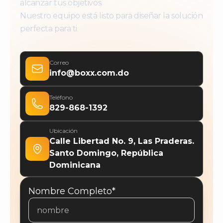
alcanzar tus objetivos.
Nuestro equipo está listo para diseñar la solución
perfecta para ti.
Correo
info@boxx.com.do
Teléfono
829-868-1392
Ubicación
Calle Libertad No. 9, Las Praderas.
Santo Domingo, República
Dominicana
Nombre Completo*